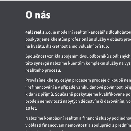
O nás
4all real s.r.o.
je moderní realitní kancelář s dlouholetou 
poskytujeme klientům profesionální služby v oblasti pr
na kvalitu, diskrétnost a individuální přístup.
Společnost vznikla spojením dvou odborníků z odlišných
této synergii nabízíme klientům komplexní služby na vy
realitního procesu.
Provázíme klienty celým procesem prodeje či koupě nemo
i refinancování a v případě vzniku daňové povinnosti p
k dani z příjmů. Současně poskytujeme kvalifikované por
prodeji nemovitostí nabytých dědictvím či darováním, vč
10 let.
Nabízíme komplexní realitní a finanční služby pod jednou
v oblasti financování nemovitostí a spolupráci s předním