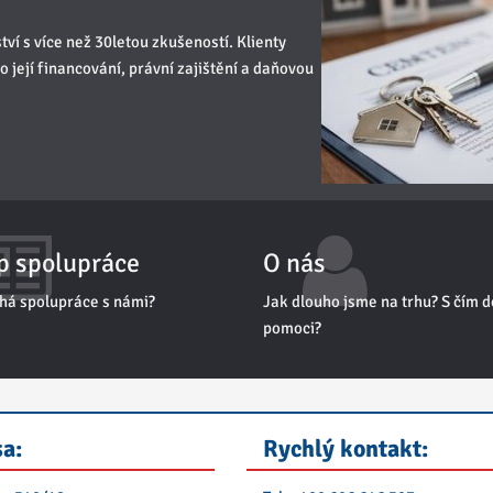
ví s více než 30letou zkušeností. Klienty
její financování, právní zajištění a daňovou
p spolupráce
O nás
há spolupráce s námi?
Jak dlouho jsme na trhu? S čím
pomoci?
a:
Rychlý kontakt: