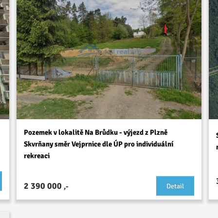
Pozemek v lokalitě Na Brůdku - výjezd z Plzně
Skvrňany směr Vejprnice dle ÚP pro individuální
rekreaci
2 390 000
,-
Detail