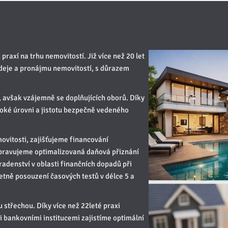
praxí na trhu nemovitostí. Již více než 20 let
odeje a pronájmu nemovitostí, s důrazem
, avšak vzájemně se doplňujících oborů. Díky
soké úrovni a jistotu bezpečně vedeného
vitosti, zajišťujeme financování
řipravujeme optimalizovaná daňová přiznání
adenství v oblasti finančních dopadů při
etně posouzení časových testů v délce 5 a
 střechou. Díky více než 22leté praxi
i bankovními institucemi zajistíme optimální