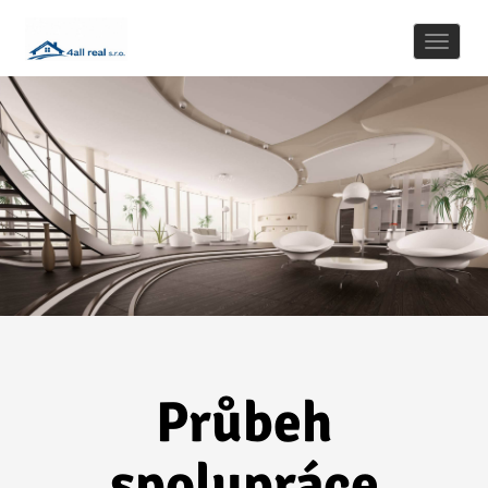
Naviga
Průbeh
spolupráce