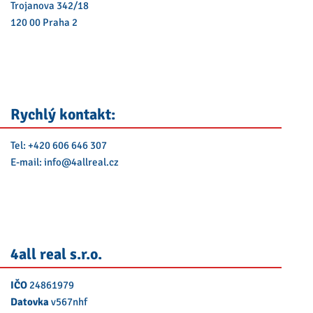
Trojanova 342/18
120 00 Praha 2
Rychlý kontakt:
Tel:
+420 606 646 307
E-mail:
info@
4allreal.cz
4all real s.r.o.
IČO
24861979
Datovka
v567nhf