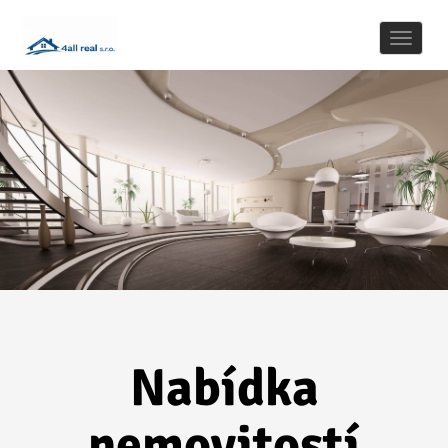
Naviga
Nabídka
nemovitostí