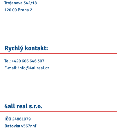
Trojanova 342/18
120 00 Praha 2
Rychlý kontakt:
Tel:
+420 606 646 307
E-mail:
info@
4allreal.cz
4all real s.r.o.
IČO
24861979
Datovka
v567nhf