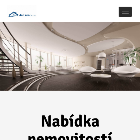
Naviga
Nabídka
nemovitostí