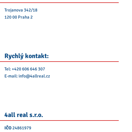
Trojanova 342/18
120 00 Praha 2
Rychlý kontakt:
Tel:
+420 606 646 307
E-mail:
info@
4allreal.cz
4all real s.r.o.
IČO
24861979