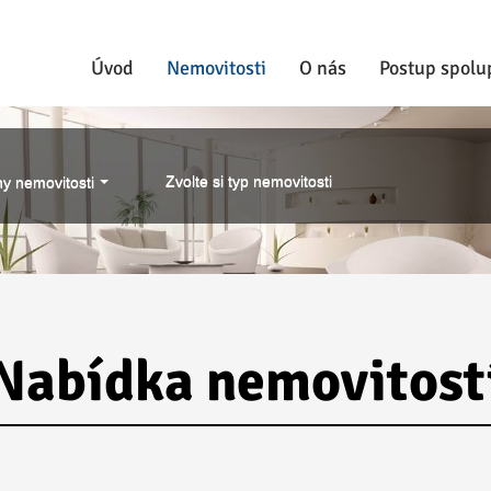
Úvod
Nemovitosti
O nás
Postup spolu
Zvolte si typ nemovitosti
y nemovitosti
Nabídka nemovitost