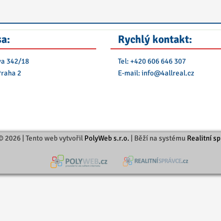
a:
Rychlý kontakt:
va 342/18
Tel:
+420 606 646 307
Praha 2
E-mail:
info@
4allreal.cz
© 2026 | Tento web vytvořil
PolyWeb s.r.o.
| Běží na systému
Realitní s