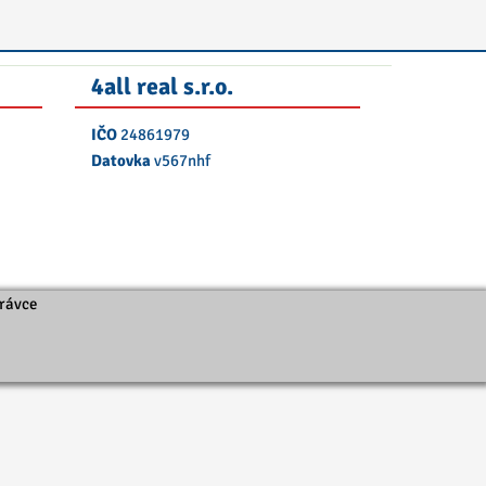
4all real s.r.o.
IČO
24861979
Datovka
v567nhf
právce